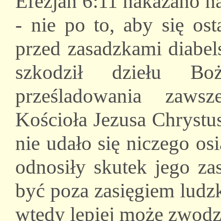
Efezjan 6:11 nakazano n
- nie po to, aby się os
przed zasadzkami diabel
szkodził dziełu Bo
prześladowania zaws
Kościoła Jezusa Chrystu
nie udało się niczego o
odnosiły skutek jego za
być poza zasięgiem ludz
wtedy lepiej może zwodz