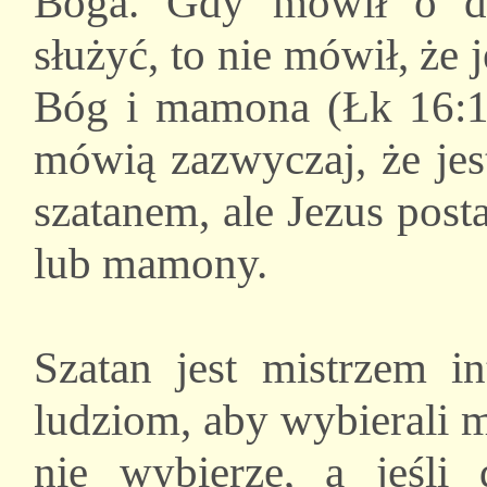
Boga. Gdy mówił o d
służyć, to nie mówił, że je
Bóg i mamona (Łk 16:13
mówią zazwyczaj, że je
szatanem, ale Jezus pos
lub mamony.
Szatan jest mistrzem in
ludziom, aby wybierali 
nie wybierze, a jeśl