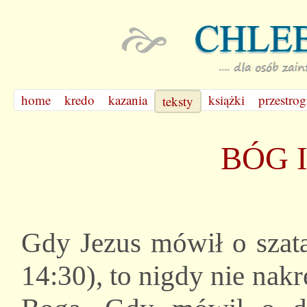
home
kredo
kazania
książki
przestrog
teksty
BÓG 
Gdy Jezus mówił o szata
14:30), to nigdy nie nak