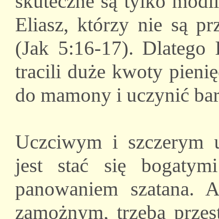
skuteczne są tylko modl
Eliasz, którzy nie są p
(Jak 5:16-17). Dlatego
tracili duże kwoty pieni
do mamony i uczynić ba
Uczciwym i szczerym u
jest stać się bogatym
panowaniem szatana. A
zamożnym, trzeba przest