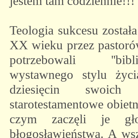
jestem tam codziennie!!!
Teologia sukcesu został
XX wieku przez pastoró
potrzebowali ''bibl
wystawnego stylu życ
dziesięcin swoich
starotestamentowe obietn
czym zaczęli je gł
błogosławieństwa. A wsz