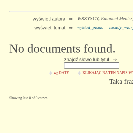
WSZYSCY,
Emanuel Mentsz
wyświetl autora ⇒
wykład_pisma
zasady_wiar
wyświetl temat ⇒
No documents found.
znajdź słowo lub tytuł ⇒
wg DATY
KLIKAJĄC NA TEN NAPIS W
Taka fra
Showing 0 to 0 of 0 entries